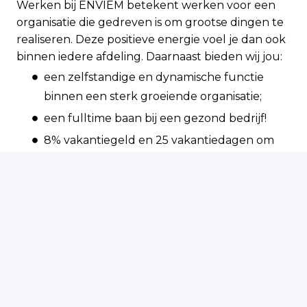
Werken bij ENVIEM betekent werken voor een
organisatie die gedreven is om grootse dingen te
realiseren. Deze positieve energie voel je dan ook
binnen iedere afdeling. Daarnaast bieden wij jou:
een zelfstandige en dynamische functie
binnen een sterk groeiende organisatie;
een fulltime baan bij een gezond bedrijf!
8% vakantiegeld en 25 vakantiedagen om
op te laden en te genieten;
premievrij pensioen voor een zorgeloze
oude dag;
ruime mogelijkheden voor opleiding en
ontwikkeling;
reiskostenvergoeding van € 0,23 per
kilometer;
korting van € 0,30 op tanken met de Family