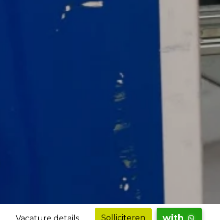
with
Solliciteren
Vacature details