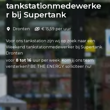
tankstationmedewerke
r bij Supertank
Dronten
€ 15,59 per uur
Voor ons tankstation zijn wij op zoek naar een
Weekend tankstationmedewerker bij Supertank
Dronten
voor
8 tot 16
uur per week. Kom jij ons team
versterken? BE THE ENERGY: solliciteer nu!