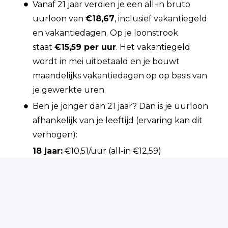
Vanaf 21 jaar verdien je een all-in bruto
uurloon van
€18,67
, inclusief vakantiegeld
en vakantiedagen. Op je loonstrook
staat
€15,59 per uur
. Het vakantiegeld
wordt in mei uitbetaald en je bouwt
maandelijks vakantiedagen op op basis van
je gewerkte uren.
Ben je jonger dan 21 jaar? Dan is je uurloon
afhankelijk van je leeftijd (ervaring kan dit
verhogen):
18 jaar:
€10,51/uur (all-in €12,59)
19 jaar:
€11,68/uur (all-in €13,99)
20 jaar:
€12,98/uur (all-in €15,55)
Korting op tanken bij onze tankstations;
Reiskostenvergoeding;